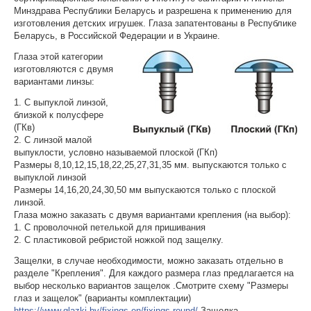
Минздрава Республики Беларусь и разрешена к применению для
изготовления детских игрушек. Глаза запатентованы в Республике
Беларусь, в Российской Федерации и в Украине.
Глаза этой категории
изготовляются с двумя
вариантами линзы:
1. С выпуклой линзой,
близкой к полусфере
(ГКв)
2. С линзой малой
выпуклости, условно называемой плоской (ГКп)
Размеры 8,10,12,15,18,22,25,27,31,35 мм. выпускаются только с
выпуклой линзой
Размеры 14,16,20,24,30,50 мм выпускаются только с плоской
линзой.
Глаза можно заказать с двумя вариантами крепления (на выбор):
1. С проволочной петелькой для пришивания
2. С пластиковой ребристой ножкой под защелку.
Защелки, в случае необходимости, можно заказать отдельно в
разделе "Крепления". Для каждого размера глаз предлагается на
выбор несколько вариантов защелок .Смотрите схему "Размеры
глаз и защелок" (варианты комплектации)
https://www.glazki.by/fixings-en/fixings-round/
Защелка,