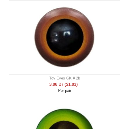
Toy Eyes GK # 2b
3.06
Br
(
$
1.03
)
Per pair