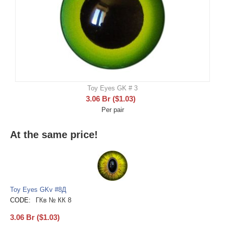
Toy Eyes GK # 3
3.06
Br
(
$
1.03
)
Per pair
At the same price!
Toy Eyes GKv #8Д
CODE:
ГКв № КК 8
3.06
Br
(
$
1.03
)