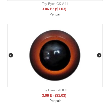
Toy Eyes GK # 11
3.06
Br
(
$
1.03
)
Per pair
Toy Eyes GK # 1b
3.06
Br
(
$
1.03
)
Per pair