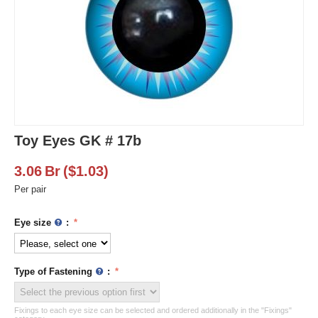
Toy Eyes GK # 17b
3.06
Br
(
$
1.03
)
Per pair
Eye size
:
Type of Fastening
:
Fixings to each eye size can be selected and ordered additionally in the "Fixings"