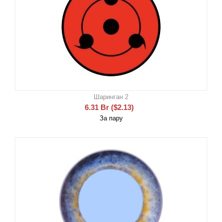
Шаринган 2
6.31
Br
(
$
2.13
)
За пару