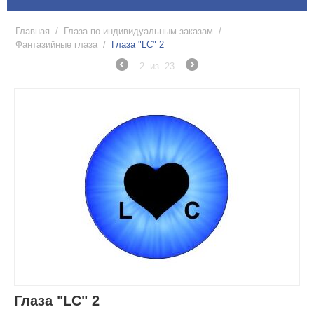
Главная
/
Глаза по индивидуальным заказам
/
Фантазийные глаза
/
Глаза "LC" 2
2
из
23
Глаза "LC" 2