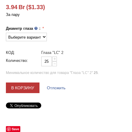
3.94
Br
(
$
1.33
)
За пару
Диаметр глаза
:
КОД:
Глаза "LC" 2
+
Количество:
−
Минимальное количество для товара "Глаза "LC" 2"
25
.
В КОРЗИНУ
Отложить
Save