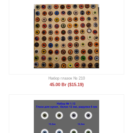
Набор глазок № 210
45.00
Br
(
$
15.19
)