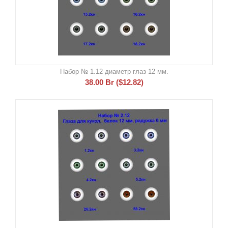
Набор № 1.12 диаметр глаз 12 мм.
38.00
Br
(
$
12.82
)