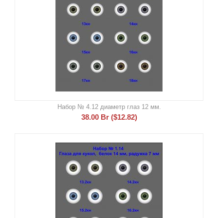
Набор № 4.12 диаметр глаз 12 мм.
38.00
Br
(
$
12.82
)